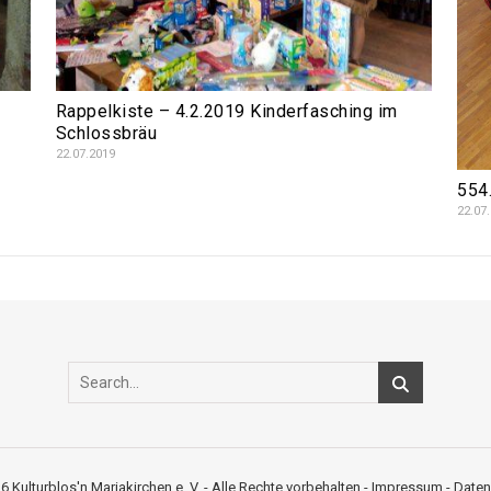
Rappelkiste – 4.2.2019 Kinderfasching im
Schlossbräu
22.07.2019
554
22.07
6 Kulturblos'n Mariakirchen e. V. - Alle Rechte vorbehalten -
Impressum
-
Daten