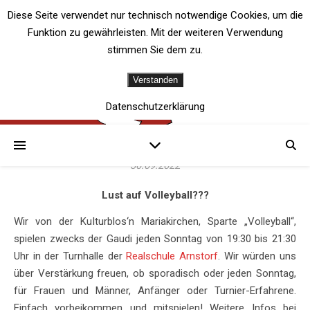
Diese Seite verwendet nur technisch notwendige Cookies, um die
Funktion zu gewährleisten. Mit der weiteren Verwendung
stimmen Sie dem zu.
Verstanden
VOLLEYBALL
Die Volleyballsaison läuft
Datenschutzerklärung
wieder!
30.09.2022
Lust auf Volleyball???
Wir von der Kulturblos‘n Mariakirchen, Sparte „Volleyball“,
spielen zwecks der Gaudi jeden Sonntag von 19:30 bis 21:30
Uhr in der Turnhalle der
Realschule Arnstorf
. Wir würden uns
über Verstärkung freuen, ob sporadisch oder jeden Sonntag,
für Frauen und Männer, Anfänger oder Turnier-Erfahrene.
Einfach vorbeikommen und mitspielen! Weitere Infos bei