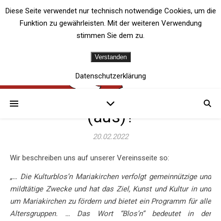
Diese Seite verwendet nur technisch notwendige Cookies, um die
Funktion zu gewährleisten. Mit der weiteren Verwendung
stimmen Sie dem zu.
Verstanden
,
2021
2022
Neue Videoclips – was
Datenschutzerklärung
macht die Kulturblos’n
(aus)?
20.02.2022
Wir beschreiben uns auf unserer Vereinsseite so:
„… Die Kulturblos’n Mariakirchen verfolgt gemeinnützige und
mildtätige Zwecke und hat das Ziel, Kunst und Kultur in und
um Mariakirchen zu fördern und bietet ein Programm für alle
Altersgruppen. … Das Wort “Blos’n” bedeutet in der