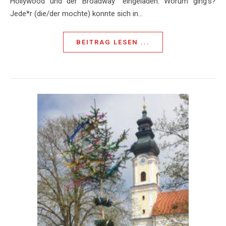
Hollywood und der Broadway“ eingeladen. Worum ging’s?
Jede*r (die/der mochte) konnte sich in…
BEITRAG LESEN ...